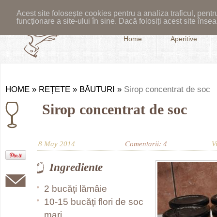
Acest site folosește cookies pentru a analiza traficul, pent
funcționare a site-ului în sine. Dacă folosiți acest site în
Home
Aperitive
HOME
»
REȚETE
»
BĂUTURI
»
Sirop concentrat de soc
Sirop concentrat de soc
8 May 2014
Comentarii: 4
V
Ingrediente
2 bucăți lămâie
10-15 bucăți flori de soc
mari