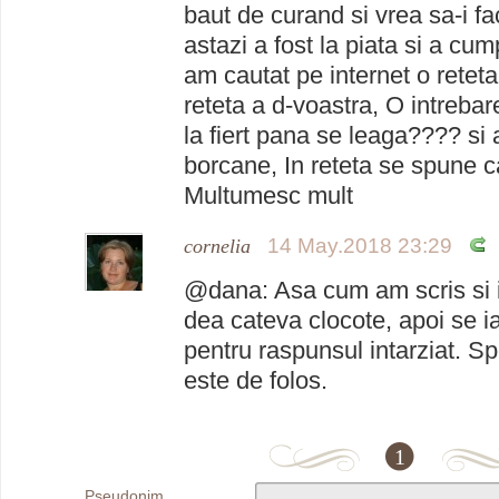
baut de curand si vrea sa-i f
astazi a fost la piata si a cum
am cautat pe internet o retet
reteta a d-voastra, O intrebar
la fiert pana se leaga???? si 
borcane, In reteta se spune ca
Multumesc mult
14 May.2018 23:29
cornelia
@dana: Asa cum am scris si i
dea cateva clocote, apoi se i
pentru raspunsul intarziat. Sp
este de folos.
1
Pseudonim