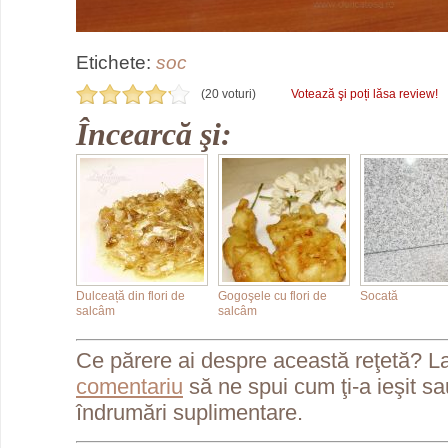
Etichete:
soc
(20 voturi)
Votează şi poți lăsa review!
Încearcă şi:
Dulceață din flori de
Gogoşele cu flori de
Socată
salcâm
salcâm
Ce părere ai despre această reţetă? L
comentariu
să ne spui cum ţi-a ieşit s
îndrumări suplimentare.