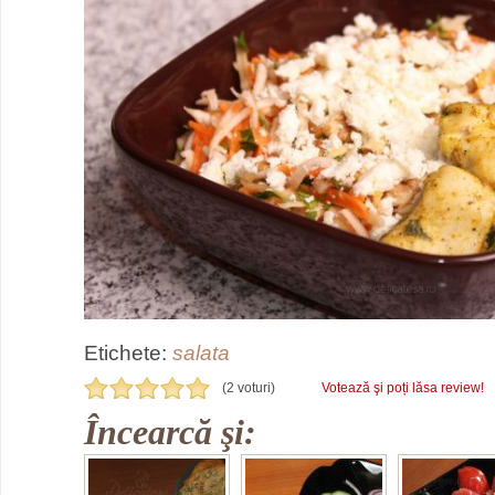
Etichete:
salata
(2 voturi)
Votează şi poți lăsa review!
Încearcă şi: