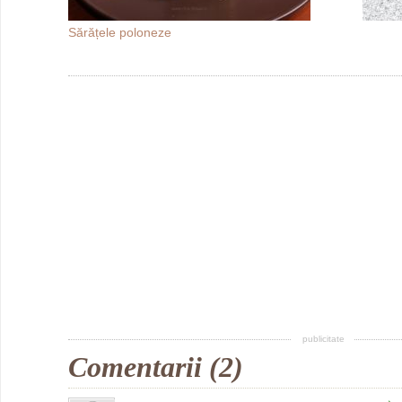
Sărățele poloneze
publicitate
Comentarii (2)