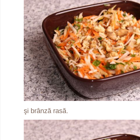
şi brânză rasă.