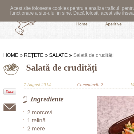
Acest site folosește cookies pentru a analiza traficul, pent
funcționare a site-ului în sine. Dacă folosiți acest site în
Home
Aperitive
HOME
»
REȚETE
»
SALATE
»
Salată de crudități
Salată de crudități
7 August 2014
Comentarii: 2
V
Ingrediente
2 morcovi
1 țelină
2 mere