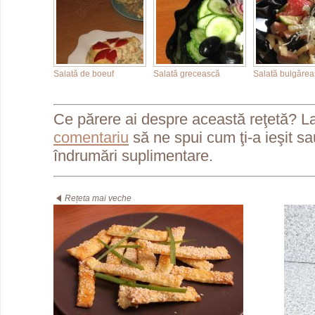
Salată de boeuf
Salată grecească
Salată bulgăre
Ce părere ai despre această reţetă? L
comentariu
să ne spui cum ţi-a ieşit s
îndrumări suplimentare.
Rețeta mai veche