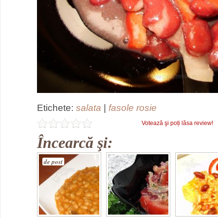
Etichete:
salata
|
fasole rosie
Votează şi poți lăsa review!
Încearcă şi:
de post