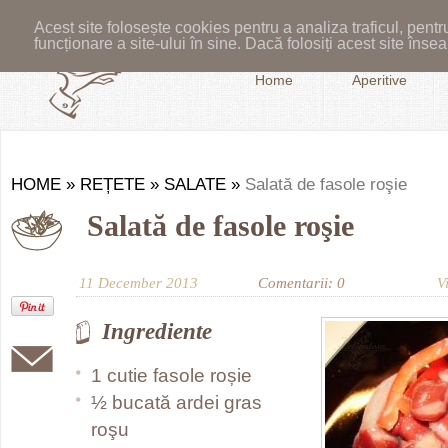
Acest site folosește cookies pentru a analiza traficul, pent
funcționare a site-ului în sine. Dacă folosiți acest site în
Home
Aperitive
HOME
»
REȚETE
»
SALATE
»
Salată de fasole roşie
Salată de fasole roşie
11 December 2013
Comentarii: 0
V
Ingrediente
1 cutie fasole roșie
½ bucată ardei gras
roşu