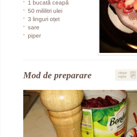
1 bucată ceapă
50 mililitri ulei
3 linguri oțet
sare
piper
Mod de preparare
citeşte
reţeta