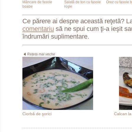
Mâncare de fasole
Salată de ton cu fasole
Orez cu fasole 
boabe
roşie
Ce părere ai despre această reţetă? L
comentariu
să ne spui cum ţi-a ieşit s
îndrumări suplimentare.
Rețeta mai veche
Ciorbă de şorici
Calcan la 