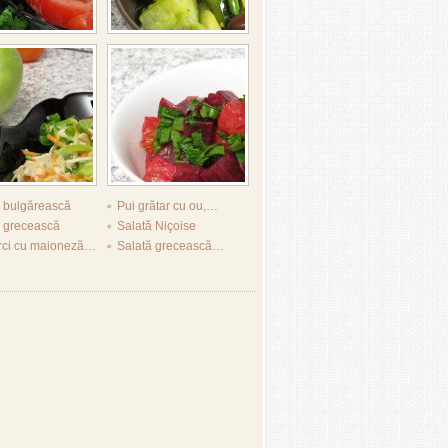
ă bulgărească
Pui grătar cu ou,…
ă grecească
Salată Niçoise
rci cu maioneză…
Salată grecească…