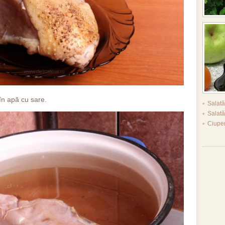
 în apă cu sare.
Salat
Salat
Ciupe