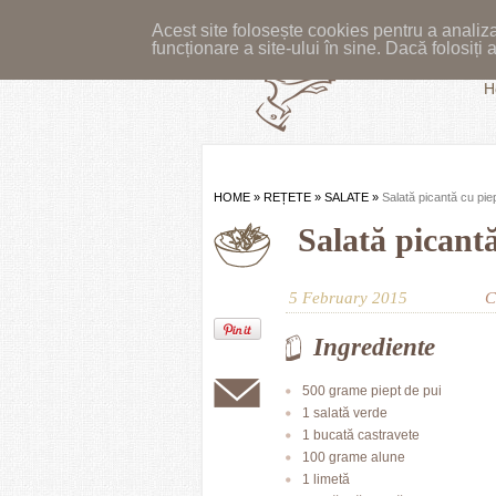
Acest site folosește cookies pentru a analiza
funcționare a site-ului în sine. Dacă folosiț
H
HOME
»
REȚETE
»
SALATE
»
Salată picantă cu pie
Salată picant
5 February 2015
C
Ingrediente
500 grame piept de pui
1 salată verde
1 bucată castravete
100 grame alune
1 limetă