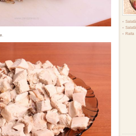
Salat
Salată
Raita
e.