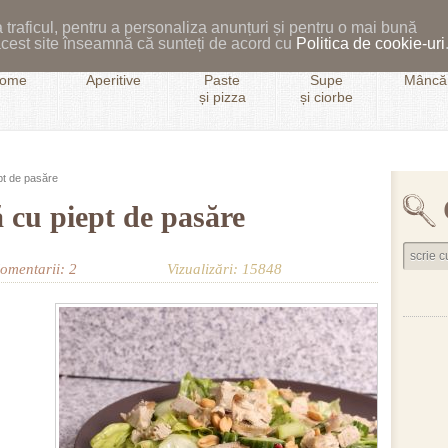
 traficul, pentru a personaliza anunțuri și pentru o mai bună
i acest site înseamnă că sunteți de acord cu
Politica de cookie-uri
ome
Aperitive
Paste
Supe
Mâncăr
și pizza
și ciorbe
pt de pasăre
ă cu piept de pasăre
omentarii: 2
Vizualizări: 15848