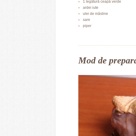
1 legătură ceapă verde
ardei iute
ulei de măsline
sare
piper
Mod de prepar