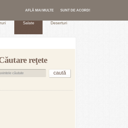
AFLĂ MAI MULTE
SUNT DE ACORD!
.
uri
Salate
Deserturi
Căutare reţete