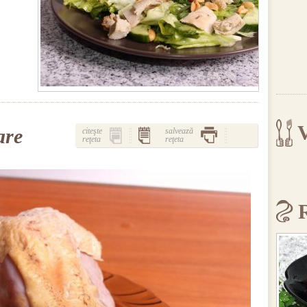
V
are
citeşte
salvează
reţeta
reţeta