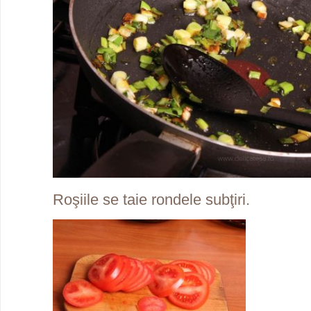
Roşiile se taie rondele subţiri.