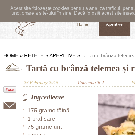
Acest site folosește cookies pentru a analiza traficul, pent
funcționare a site-ului în sine. Dacă folosiți acest site în
Home
Aperitive
HOME
»
REȚETE
»
APERITIVE
»
Tartă cu brânză telemea 
Tartă cu brânză telemea și r
26 February 2015
Comentarii: 2
V
Ingrediente
175 grame făină
1 praf sare
75 grame unt
cimbru