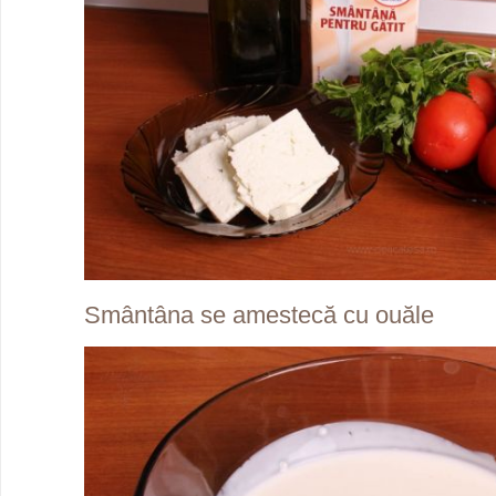
Smântâna se amestecă cu ouăle