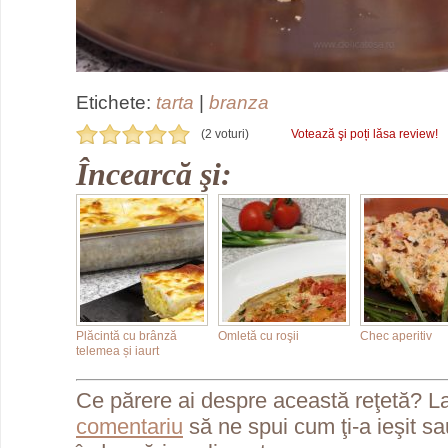
Etichete:
tarta
|
branza
(2 voturi)
Votează şi poți lăsa review!
Încearcă şi:
Plăcintă cu brânză
Omletă cu roşii
Chec aperitiv
telemea și iaurt
Ce părere ai despre această reţetă? L
comentariu
să ne spui cum ţi-a ieşit s