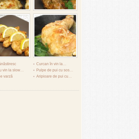
năstiresc
Curcan în vin la…
u vin la slow…
Pulpe de pui cu sos…
pe varză
Aripioare de pui cu…