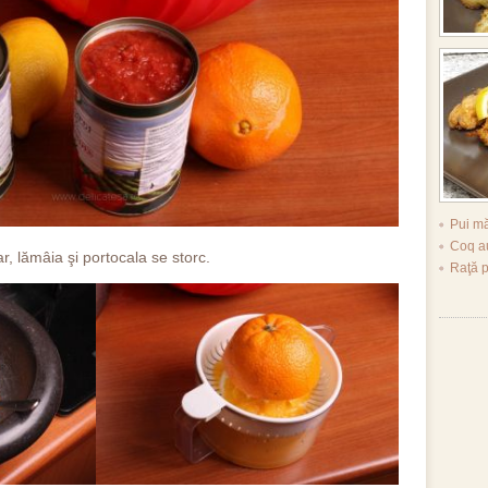
Pui mă
Coq a
r, lămâia şi portocala se storc.
Raţă 