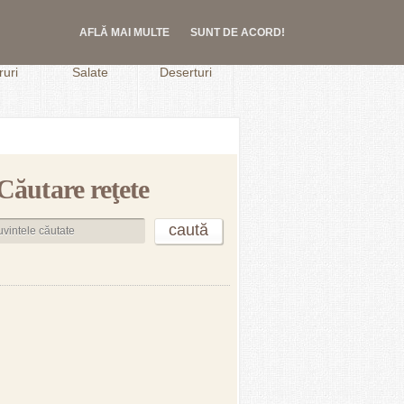
AFLĂ MAI MULTE
SUNT DE ACORD!
.
uri
Salate
Deserturi
Căutare reţete