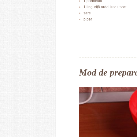
1 portocală
1 linguriță ardei iute uscat
sare
piper
Mod de prepar