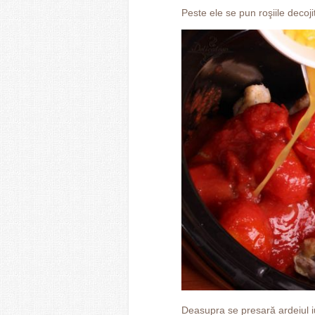
Peste ele se pun roşiile decoji
Deasupra se presară ardeiul iu