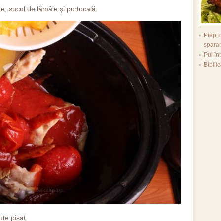
te, sucul de lămâie şi portocală.
Piept 
spara
Pui în
Bibilic
te pisat.