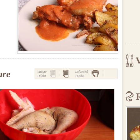
V
are
citeşte
salvează
reţeta
reţeta