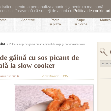
 traficul, pentru a personaliza anunțuri și pentru o mai bună
i acest site înseamnă că sunteți de acord cu
Politica de cookie-uri
ome
Aperitive
Paste
Supe
Mâncăr
și pizza
și ciorbe
SĂRE
»
Pulpe și aripi de găină cu sos picant de roșii și portocală la slow
 de găină cu sos picant de
cală la slow cooker
omentarii: 0
Vizualizări: 13961