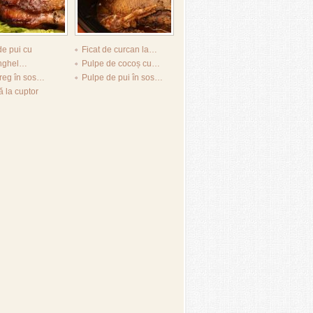
de pui cu
Ficat de curcan la…
nghel…
Pulpe de cocoș cu…
treg în sos…
Pulpe de pui în sos…
ă la cuptor