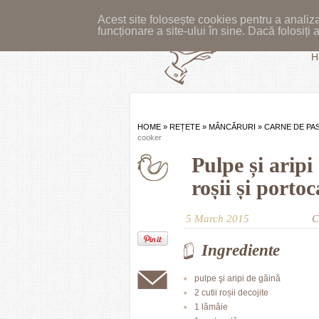
Acest site folosește cookies pentru a analiza
funcționare a site-ului în sine. Dacă folosiț
H
HOME
»
REȚETE
»
MÂNCĂRURI
»
CARNE DE PA
cooker
Pulpe și aripi
roșii și porto
5 March 2015
C
Ingrediente
pulpe şi aripi de găină
2 cutii roșii decojite
1 lămâie