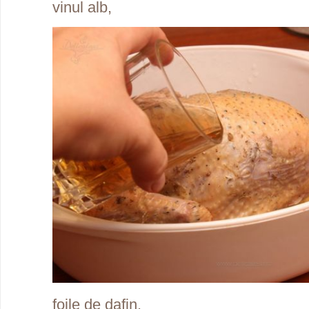
vinul alb,
foile de dafin,