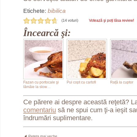
Etichete:
bibilica
(14 voturi)
Votează şi poți lăsa review!
Încearcă şi:
Fazan cu portocale şi
Pui copt cu cartofi
Rață la cuptor
lămâie la slow…
Ce părere ai despre această reţetă? L
comentariu
să ne spui cum ţi-a ieşit s
îndrumări suplimentare.
Rețeta mai veche