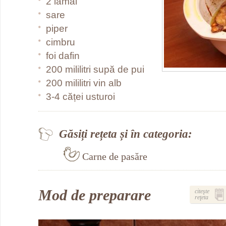
2 lămâi
sare
piper
cimbru
foi dafin
200 mililitri supă de pui
200 mililitri vin alb
3-4 căței usturoi
Găsiți rețeta și în categoria:
Carne de pasăre
Mod de preparare
citeşte
reţeta