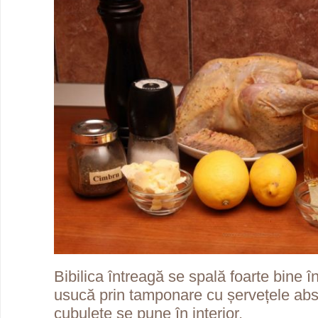
Bibilica întreagă se spală foarte bine în
usucă prin tamponare cu șervețele abso
cubulețe se pune în interior,