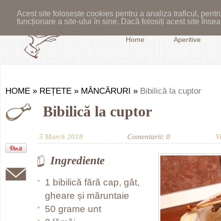
Acest site folosește cookies pentru a analiza traficul, pent
funcționare a site-ului în sine. Dacă folosiți acest site în
Home
Aperitive
HOME
»
REȚETE
»
MÂNCĂRURI
»
Bibilică la cuptor
Bibilică la cuptor
5 March 2018
Comentarii: 0
V
Ingrediente
1 bibilică fără cap, gât,
gheare și măruntaie
50 grame unt