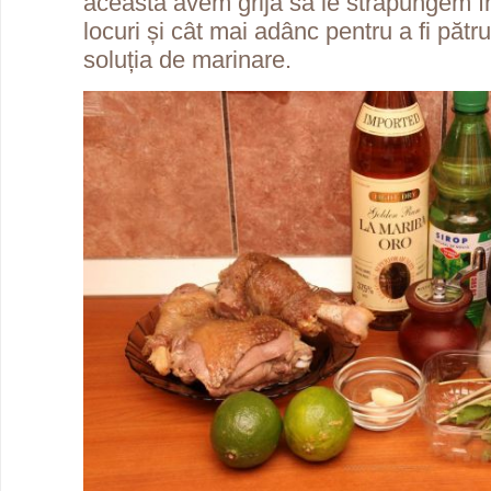
aceasta avem grijă să le străpungem î
locuri și cât mai adânc pentru a fi păt
soluția de marinare.