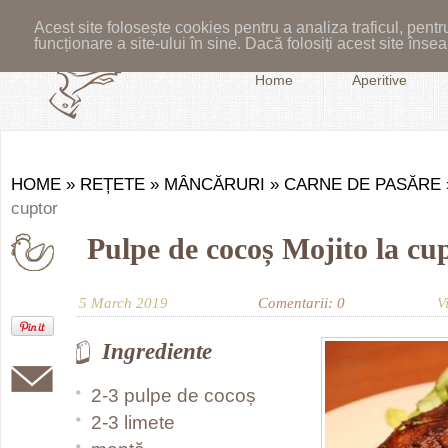
Acest site folosește cookies pentru a analiza traficul, pent
funcționare a site-ului în sine. Dacă folosiți acest site în
Home
Aperitive
HOME
»
REȚETE
»
MÂNCĂRURI
»
CARNE DE PASĂRE
cuptor
Pulpe de cocoș Mojito la cu
5 March 2019
Comentarii: 0
V
Ingrediente
2-3 pulpe de cocoș
2-3 limete