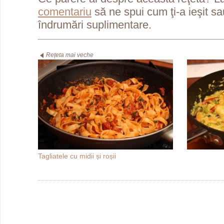
comentariu
să ne spui cum ţi-a ieşit s
îndrumări suplimentare.
Rețeta mai veche
Tagliatele cu midii și roșii