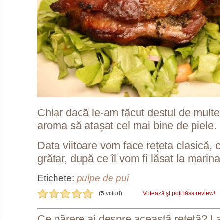
Chiar dacă le-am făcut destul de multe 
aroma să atașat cel mai bine de piele.
Data viitoare vom face rețeta clasică, c
grătar, după ce îl vom fi lăsat la marin
Etichete:
pulpe de pui
(5 voturi)
Votează şi poți lăsa review!
Ce părere ai despre această reţetă? L