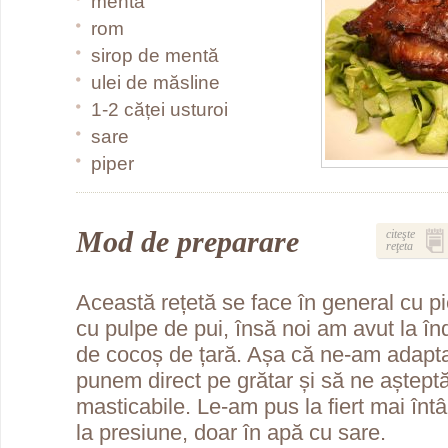
mentă
rom
sirop de mentă
ulei de măsline
1-2 căței usturoi
sare
piper
Mod de preparare
citeşte
reţeta
Această rețetă se face în general cu pi
cu pulpe de pui, însă noi am avut la î
de cocoș de țară. Așa că ne-am adapt
punem direct pe grătar și să ne aștept
masticabile. Le-am pus la fiert mai înt
la presiune, doar în apă cu sare.