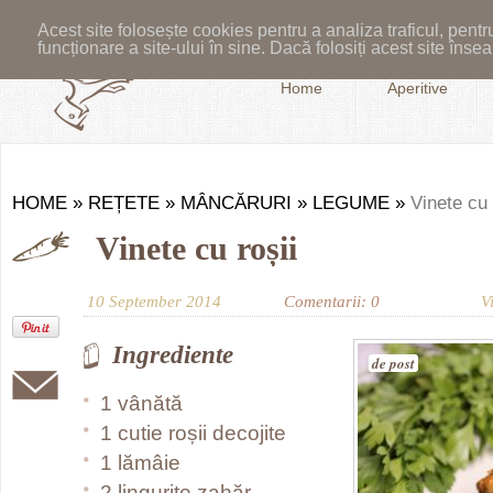
Acest site folosește cookies pentru a analiza traficul, pent
funcționare a site-ului în sine. Dacă folosiți acest site în
Home
Aperitive
HOME
»
REȚETE
»
MÂNCĂRURI
»
LEGUME
»
Vinete cu 
Vinete cu roșii
10 September 2014
Comentarii: 0
V
Ingrediente
de post
1 vânătă
1 cutie roșii decojite
1 lămâie
2 lingurițe zahăr