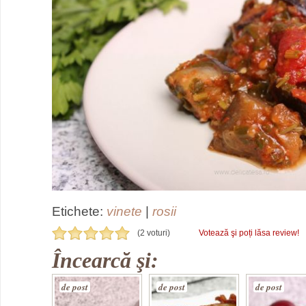
Etichete:
vinete
|
rosii
(2 voturi)
Votează şi poți lăsa review!
Încearcă şi:
de post
de post
de post