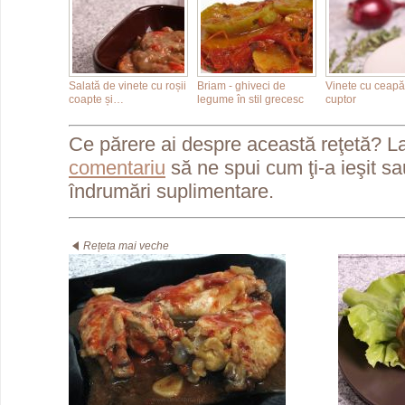
Salată de vinete cu roșii
Briam - ghiveci de
Vinete cu ceapă 
coapte și…
legume în stil grecesc
cuptor
Ce părere ai despre această reţetă? L
comentariu
să ne spui cum ţi-a ieşit s
îndrumări suplimentare.
Rețeta mai veche