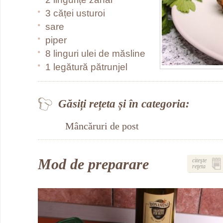
3 căței usturoi
sare
piper
8 linguri ulei de măsline
1 legătură pătrunjel
Găsiți rețeta și în categoria:
Mâncăruri de post
Mod de preparare
citeşte
reţeta