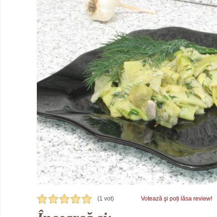
(1 vot)
Votează şi poți lăsa review!