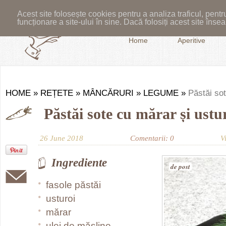
Acest site folosește cookies pentru a analiza traficul, pent
funcționare a site-ului în sine. Dacă folosiți acest site în
Home
Aperitive
HOME
»
REȚETE
»
MÂNCĂRURI
»
LEGUME
»
Păstăi sot
Păstăi sote cu mărar și ustu
26 June 2018
Comentarii: 0
V
Ingrediente
de post
fasole păstăi
usturoi
mărar
ulei de măsline