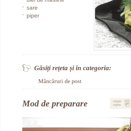
sare
piper
Găsiți rețeta și în categoria:
Mâncăruri de post
Mod de preparare
citeşte
reţeta