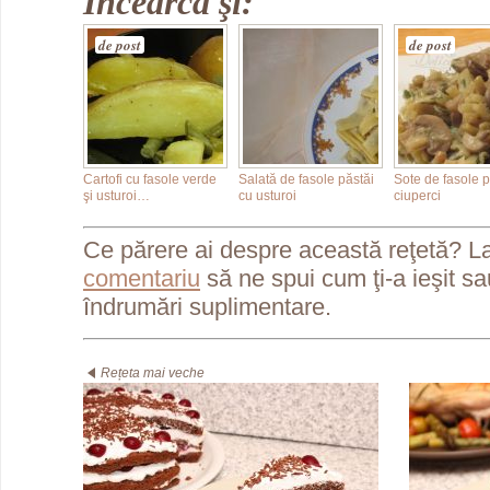
Încearcă şi:
de post
de post
Cartofi cu fasole verde
Salată de fasole păstăi
Sote de fasole p
şi usturoi…
cu usturoi
ciuperci
Ce părere ai despre această reţetă? L
comentariu
să ne spui cum ţi-a ieşit s
îndrumări suplimentare.
Rețeta mai veche