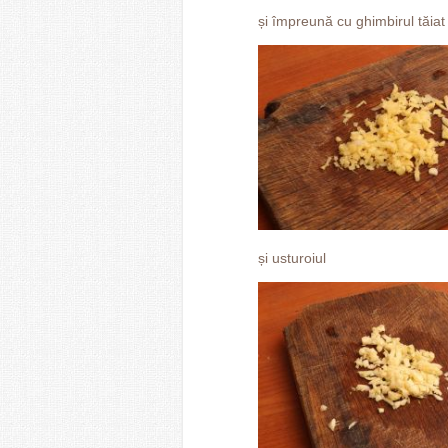
și împreună cu ghimbirul tăia
și usturoiul