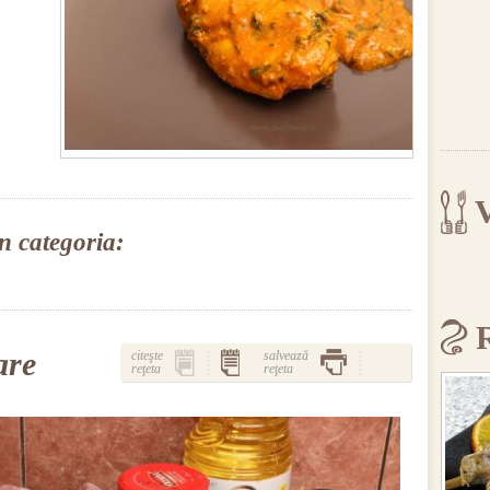
V
în categoria:
are
citeşte
salvează
reţeta
reţeta