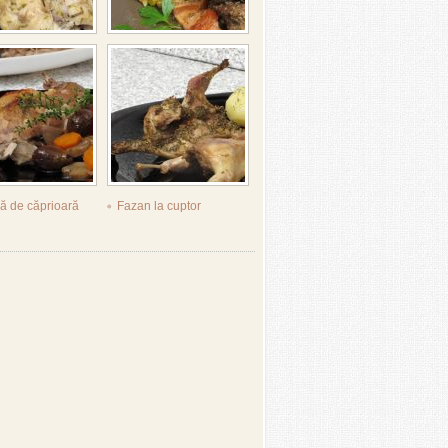
ră de căprioară
Fazan la cuptor