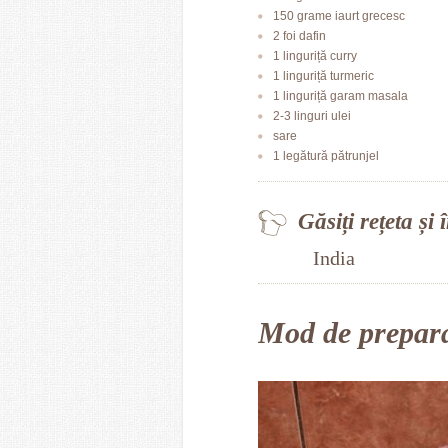
150 grame iaurt grecesc
2 foi dafin
1 linguriță curry
1 linguriță turmeric
1 linguriță garam masala
2-3 linguri ulei
sare
1 legătură pătrunjel
Găsiți rețeta și 
India
Mod de prepar