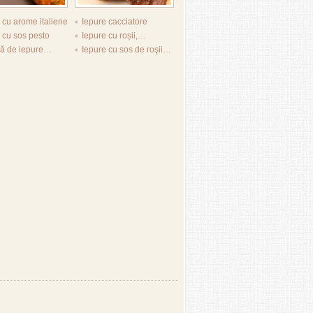
 cu arome italiene
Iepure cacciatore
 cu sos pesto
Iepure cu roșii,…
ră de iepure…
Iepure cu sos de roşii…