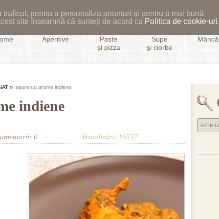
 traficul, pentru a personaliza anunțuri și pentru o mai bună
i acest site înseamnă că sunteți de acord cu
Politica de cookie-uri
ome
Aperitive
Paste
Supe
Mâncăr
și pizza
și ciorbe
NAT
»
Iepure cu arome indiene
me indiene
omentarii: 0
Vizualizări: 16537