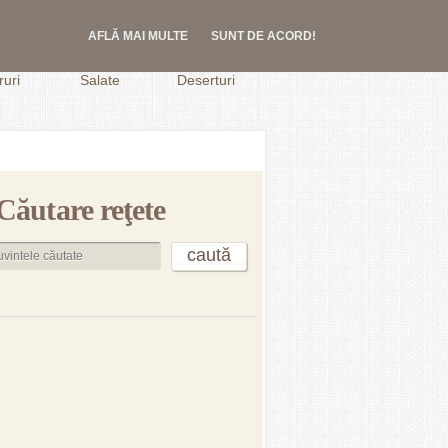
AFLĂ MAI MULTE
SUNT DE ACORD!
.
uri
Salate
Deserturi
Căutare reţete