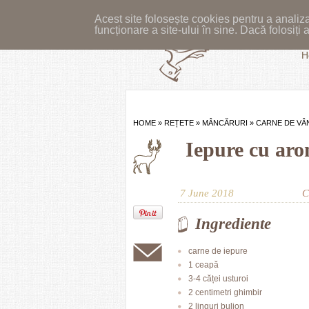
Acest site folosește cookies pentru a analiza
funcționare a site-ului în sine. Dacă folosiț
H
HOME
»
REȚETE
»
MÂNCĂRURI
»
CARNE DE VÂ
Iepure cu aro
7 June 2018
C
Ingrediente
carne de iepure
1 ceapă
3-4 căței usturoi
2 centimetri ghimbir
2 linguri bulion