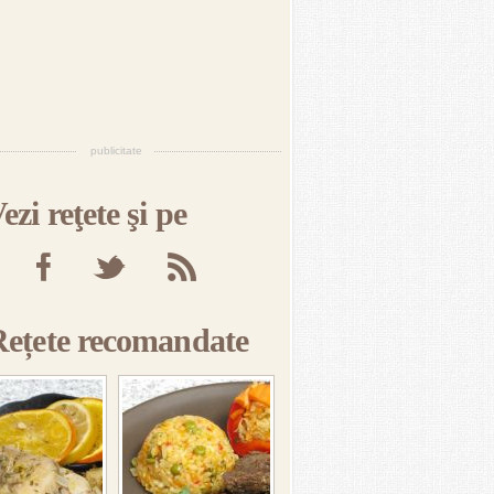
publicitate
ezi reţete şi pe
Rețete recomandate