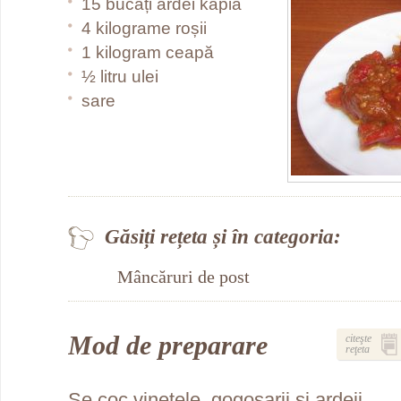
15 bucăți ardei kapia
4 kilograme roșii
1 kilogram ceapă
½ litru ulei
sare
Găsiți rețeta și în categoria:
Mâncăruri de post
Mod de preparare
citeşte
reţeta
Se coc vinetele, gogoşarii şi ardeii.