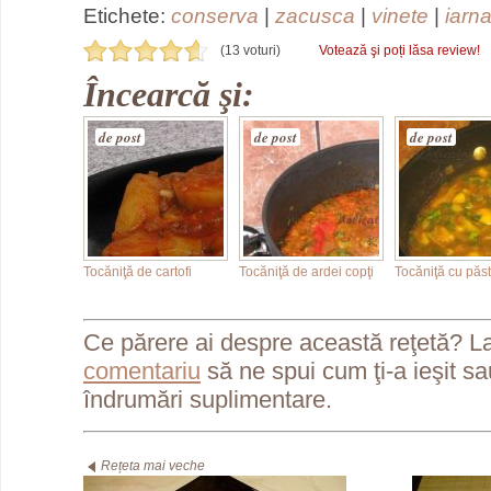
Etichete:
conserva
|
zacusca
|
vinete
|
iarn
(13 voturi)
Votează şi poți lăsa review!
Încearcă şi:
de post
de post
de post
Tocăniţă de cartofi
Tocăniţă de ardei copţi
Tocăniţă cu păst
Ce părere ai despre această reţetă? L
comentariu
să ne spui cum ţi-a ieşit s
îndrumări suplimentare.
Rețeta mai veche