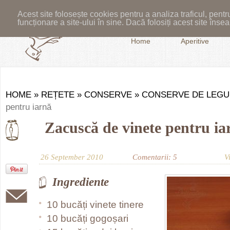
Acest site folosește cookies pentru a analiza traficul, pent
funcționare a site-ului în sine. Dacă folosiți acest site în
Home
Aperitive
HOME
»
REȚETE
»
CONSERVE
»
CONSERVE DE LEG
pentru iarnă
Zacuscă de vinete pentru ia
26 September 2010
Comentarii: 5
V
Ingrediente
10 bucăți vinete tinere
10 bucăți gogoșari