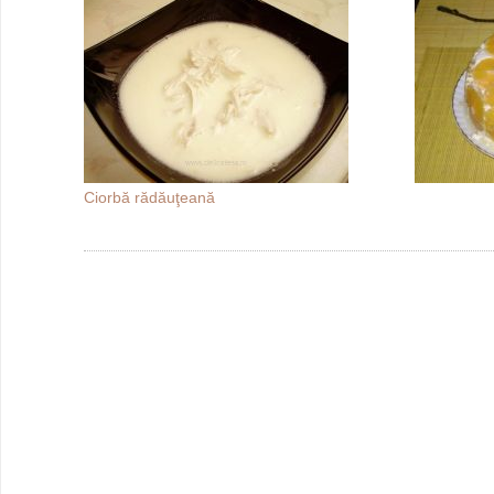
Ciorbă rădăuţeană