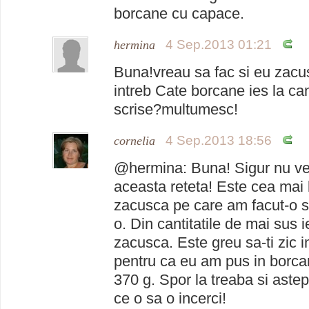
borcane cu capace.
4 Sep.2013 01:21
hermina
Buna!vreau sa fac si eu zacu
intreb Cate borcane ies la can
scrise?multumesc!
4 Sep.2013 18:56
cornelia
@hermina: Buna! Sigur nu vei
aceasta reteta! Este cea mai
zacusca pe care am facut-o s
o. Din cantitatile de mai sus 
zacusca. Este greu sa-ti zic
pentru ca eu am pus in borca
370 g. Spor la treaba si astep
ce o sa o incerci!