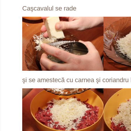
Caşcavalul se rade
şi se amestecă cu carnea şi coriandru 