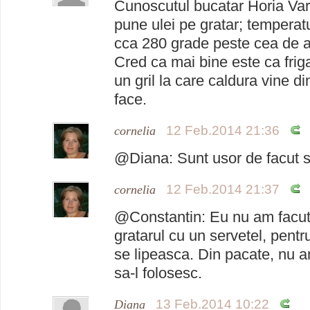
Cunoscutul bucatar Horia Var
pune ulei pe gratar; temperatu
cca 280 grade peste cea de ar
Cred ca mai bine este ca friga
un gril la care caldura vine di
face.
12 Feb.2014 21:36
cornelia
@Diana: Sunt usor de facut s
12 Feb.2014 21:37
cornelia
@Constantin: Eu nu am facut
gratarul cu un servetel, pentru
se lipeasca. Din pacate, nu a
sa-l folosesc.
13 Feb.2014 10:22
Diana