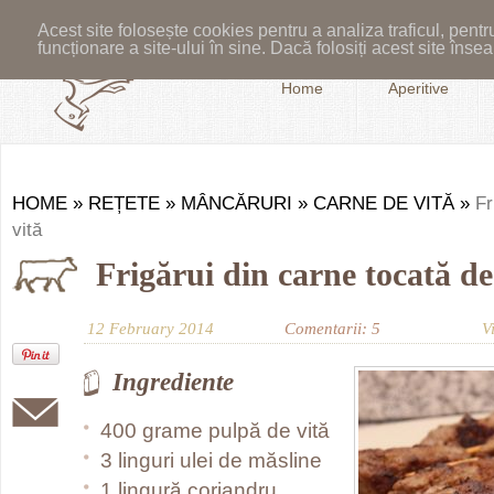
Acest site folosește cookies pentru a analiza traficul, pent
funcționare a site-ului în sine. Dacă folosiți acest site în
Home
Aperitive
HOME
»
REȚETE
»
MÂNCĂRURI
»
CARNE DE VITĂ
»
Fr
vită
Frigărui din carne tocată de
12 February 2014
Comentarii: 5
V
Ingrediente
400 grame pulpă de vită
3 linguri ulei de măsline
1 lingură coriandru