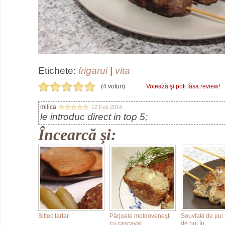
Etichete:
frigarui
|
vita
(4 voturi)
Votează şi poți lăsa review!
milica
12 Feb.2014
le introduc direct in top 5;
Încearcă şi:
Biftec tartar
Pârjoale moldoveneşti
Souvlaki de pui -
cu caşcaval
de pui în…