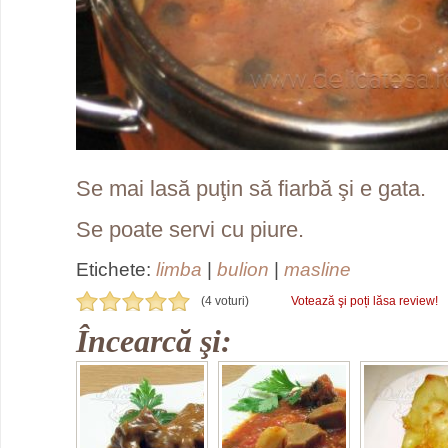
Se mai lasă puţin să fiarbă şi e gata.
Se poate servi cu piure.
Etichete:
limba
|
bulion
|
masline
(4 voturi)
Votează şi poți lăsa review!
Încearcă şi: