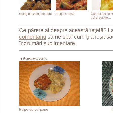
Gulaş din inimă de porc
Limbă cu roşii
Cannelloni cu c
pui şi sos de…
Ce părere ai despre această reţetă? L
comentariu
să ne spui cum ţi-a ieşit s
îndrumări suplimentare.
Rețeta mai veche
Pulpe de pui pane
T