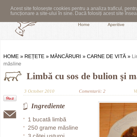
Acest site folosește cookies pentru a analiza traficul, pent
funcționare a site-ului în sine. Dacă folosiți acest site în
Home
Aperitive
HOME
»
REȚETE
»
MÂNCĂRURI
»
CARNE DE VITĂ
»
Li
măsline
Limbă cu sos de bulion şi m
3 October 2010
Comentarii: 2
V
Ingrediente
1 bucată limbă
250 grame măsline
3 căței usturoi