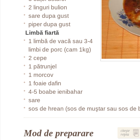
2 linguri bulion
sare dupa gust
piper dupa gust
Limbă fiartă
1 limbă de vacă sau 3-4
limbi de porc (cam 1kg)
2 cepe
1 pătrunjel
1 morcov
1 foaie dafin
4-5 boabe ienibahar
sare
sos de hrean (sos de muştar sau sos de b
Mod de preparare
citeşte
reţeta