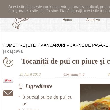
Acest site folosește cookies pentru a analiza traficul, pent
funcționare a site-ului în sine. Dacă folosiți acest site în
Home
Aperitive
HOME
»
REȚETE
»
MÂNCĂRURI
»
CARNE DE PASĂRE
şi caşcaval
Tocaniţă de pui cu piure şi 
25 April 2013
Comentarii: 6
V
Ingrediente
3 bucăți pulpe de pui cu
os