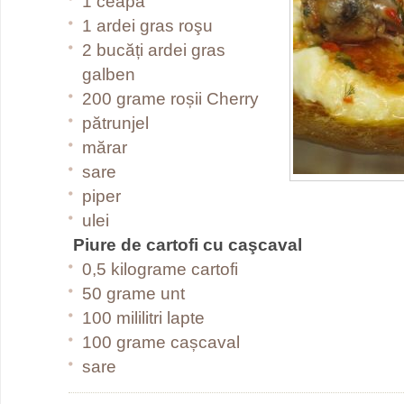
1 ceapă
1 ardei gras roşu
2 bucăți ardei gras
galben
200 grame roșii Cherry
pătrunjel
mărar
sare
piper
ulei
Piure de cartofi cu caşcaval
0,5 kilograme cartofi
50 grame unt
100 mililitri lapte
100 grame cașcaval
sare