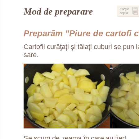
Mod de preparare
citeşte
reţeta
Preparăm "Piure de cartofi 
Cartofii curăţaţi şi tăiaţi cuburi se pun l
sare.
Se scurg de zeama în care au fiert,