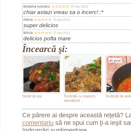
despina rusnacu
03 Nov.2014
chiar astazi vreau sa o incerc! :*
milica
25 Apr.2013
super delicios
felicia
25 Apr.2013
delicios pofta mare
Încearcă şi:
de post
Stufat de pui
Tocăniţă cu ciuperci,
Tocăniţă de arde
afumătură…
Ce părere ai despre această reţetă? L
comentariu
să ne spui cum ţi-a ieşit s
îndrumări suplimentare.