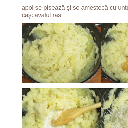
apoi se pisează şi se amestecă cu untul,
caşcavalul ras.