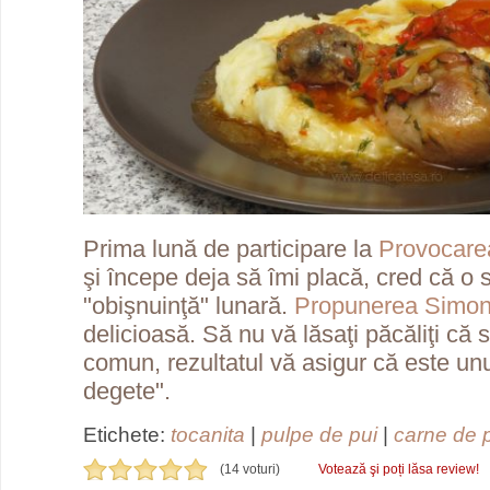
Prima lună de participare la
Provocare
şi începe deja să îmi placă, cred că o 
"obişnuinţă" lunară.
Propunerea Simon
delicioasă. Să nu vă lăsaţi păcăliţi că
comun, rezultatul vă asigur că este unul
degete".
Etichete:
tocanita
|
pulpe de pui
|
carne de 
(14 voturi)
Votează şi poți lăsa review!