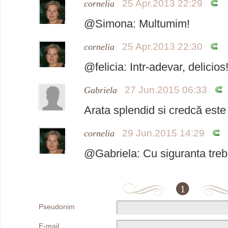
25 Apr.2013 22:29
cornelia
@Simona: Multumim!
25 Apr.2013 22:30
cornelia
@felicia: Intr-adevar, delicios
27 Jun.2015 06:33
Gabriela
Arata splendid si credcă este
29 Jun.2015 14:29
cornelia
@Gabriela: Cu siguranta trebu
1
Pseudonim
E-mail