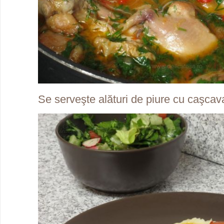
Se serveşte alături de piure cu caşcava