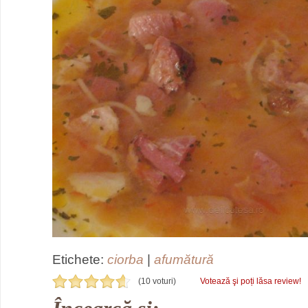
Etichete:
ciorba
|
afumătură
(10 voturi)
Votează şi poți lăsa review!