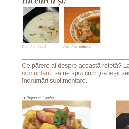
Încearcă şi:
Ciorbă de burtă
Ciorbă de mânzat
Ce părere ai despre această reţetă? L
comentariu
să ne spui cum ţi-a ieşit s
îndrumări suplimentare.
Rețeta mai veche