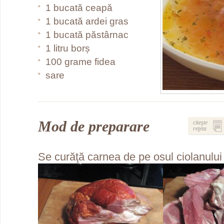
1 bucată ceapă
1 bucată ardei gras
1 bucată păstârnac
1 litru borș
100 grame fidea
sare
Mod de preparare
citeşte
reţeta
Se curăţă carnea de pe osul ciolanului 