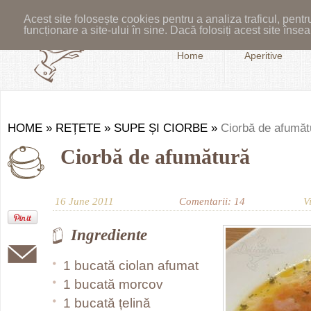
Acest site folosește cookies pentru a analiza traficul, pent
funcționare a site-ului în sine. Dacă folosiți acest site în
Home
Aperitive
HOME
»
REȚETE
»
SUPE ȘI CIORBE
»
Ciorbă de afumăt
Ciorbă de afumătură
16 June 2011
Comentarii: 14
V
Ingrediente
1 bucată ciolan afumat
1 bucată morcov
1 bucată țelină