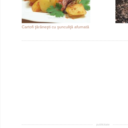
Cartofi ţărăneşti cu şunculiţă afumată
publicitate