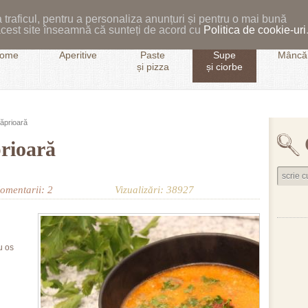
 traficul, pentru a personaliza anunțuri și pentru o mai bună
i acest site înseamnă că sunteți de acord cu
Politica de cookie-uri
ome
Aperitive
Paste
Supe
Mâncăr
și pizza
și ciorbe
ăprioară
rioară
omentarii: 2
Vizualizări: 38927
u os