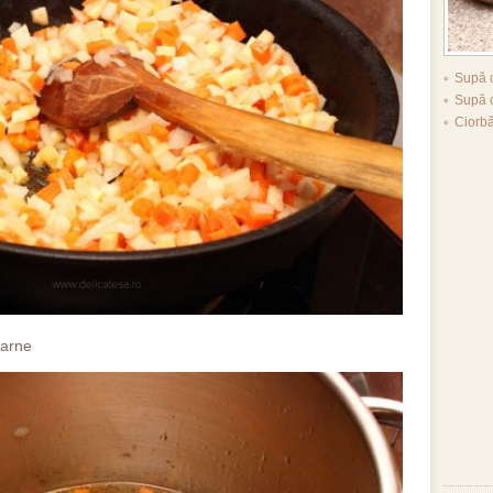
Supă c
Supă 
Ciorb
carne