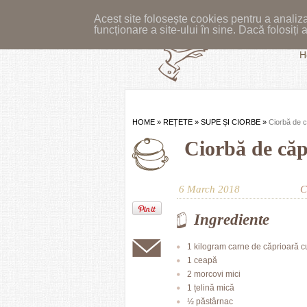
Acest site folosește cookies pentru a analiza
funcționare a site-ului în sine. Dacă folosiț
H
HOME
»
REȚETE
»
SUPE ȘI CIORBE
»
Ciorbă de c
Ciorbă de căp
6 March 2018
C
Ingrediente
1 kilogram carne de căprioară c
1 ceapă
2 morcovi mici
1 țelină mică
½ păstârnac