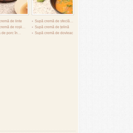
remă de linte
Supă cremă de sfeclă…
cremă de roșii…
Supă cremă de țelină
ă de porc în…
Supă cremă de dovleac