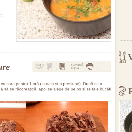
t
V
are
citeşte
salvează
reţeta
reţeta
 cu sare pentru 1 oră (la oala sub presiune). După ce a
asă să se răcorească, apoi se alege de pe os și se taie bucăți