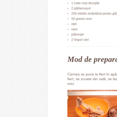
1 cutie roșii decojite
2 gălbenușuri
200 mililitri smântână pentru găti
50 grame orez
oțet
sare
pătrunjel
2 linguri ulei
Mod de prepar
Carnea se pune la fiert în apă
fiert, se scoate din oală, se l
mici.