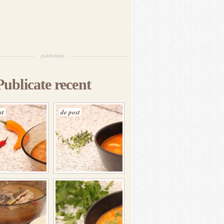
publicitate
Publicate recent
st
de post