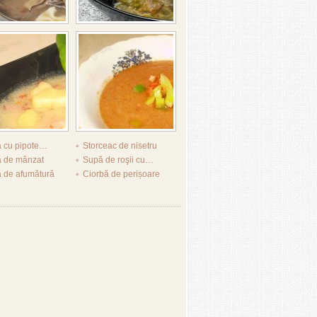
ă cu pipote…
Storceac de nisetru
ă de mânzat
Supă de roşii cu…
ă de afumătură
Ciorbă de perișoare