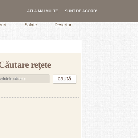
AFLĂ MAI MULTE
SUNT DE ACORD!
.
uri
Salate
Deserturi
Căutare reţete