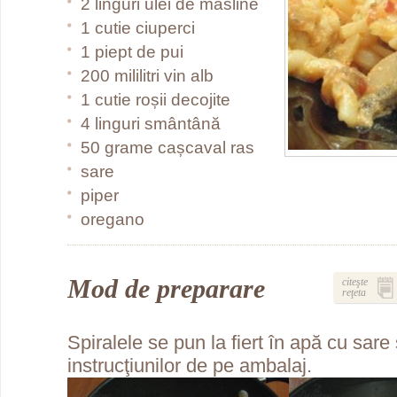
2 linguri ulei de măsline
1 cutie ciuperci
1 piept de pui
200 mililitri vin alb
1 cutie roșii decojite
4 linguri smântână
50 grame cașcaval ras
sare
piper
oregano
Mod de preparare
citeşte
reţeta
Spiralele se pun la fiert în apă cu sare
instrucţiunilor de pe ambalaj.