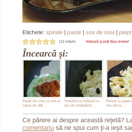
Etichete:
spirale
|
paste
|
sos de rosii
|
piept
(12 voturi)
Votează şi poți lăsa review!
Încearcă şi:
Paste din orez cu sos și
Tortellini cu brânză cu
Penne cu piept d
carne de vită
sos de smântână,…
sos alb la…
Ce părere ai despre această reţetă? L
comentariu
să ne spui cum ţi-a ieşit s