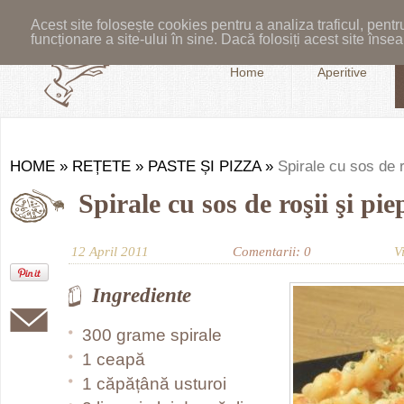
Acest site folosește cookies pentru a analiza traficul, pent
funcționare a site-ului în sine. Dacă folosiți acest site în
Home
Aperitive
HOME
»
REȚETE
»
PASTE ȘI PIZZA
»
Spirale cu sos de r
Spirale cu sos de roşii şi pie
12 April 2011
Comentarii: 0
V
Ingrediente
300 grame spirale
1 ceapă
1 căpățână usturoi