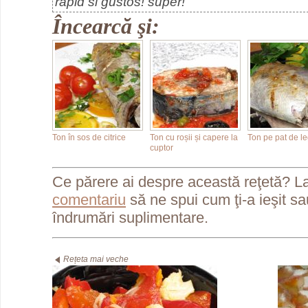
rapid si gustos! super!
Încearcă şi:
Ton în sos de citrice
Ton cu roșii și capere la
Ton pe pat de 
cuptor
Ce părere ai despre această reţetă? L
comentariu
să ne spui cum ţi-a ieşit s
îndrumări suplimentare.
Rețeta mai veche