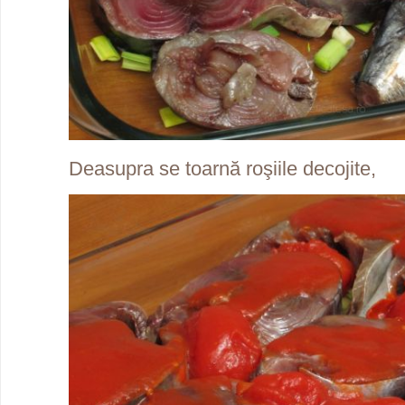
Deasupra se toarnă roşiile decojite,