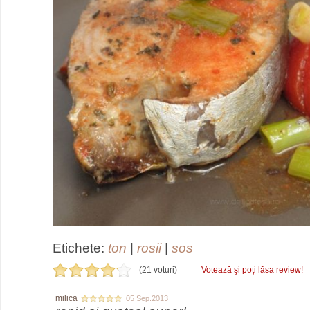
Etichete:
ton
|
rosii
|
sos
(21 voturi)
Votează şi poți lăsa review!
milica
05 Sep.2013