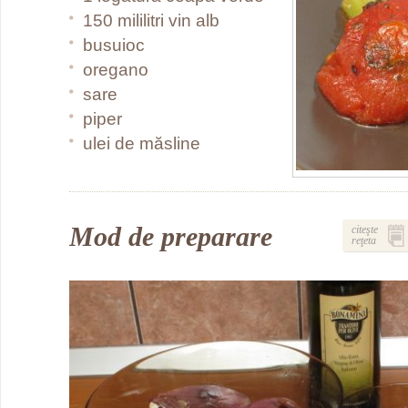
150 mililitri vin alb
busuioc
oregano
sare
piper
ulei de măsline
Mod de preparare
citeşte
reţeta