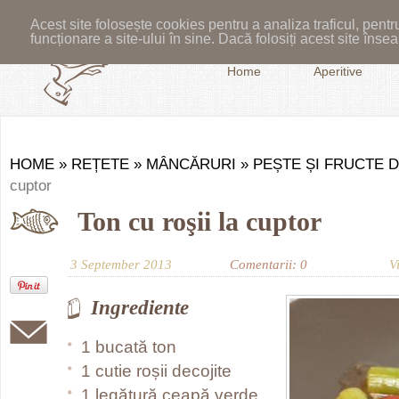
Acest site folosește cookies pentru a analiza traficul, pent
funcționare a site-ului în sine. Dacă folosiți acest site în
Home
Aperitive
HOME
»
REȚETE
»
MÂNCĂRURI
»
PEȘTE ȘI FRUCTE 
cuptor
Ton cu roşii la cuptor
3 September 2013
Comentarii: 0
V
Ingrediente
1 bucată ton
1 cutie roșii decojite
1 legătură ceapă verde