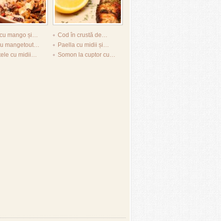
 cu mango și…
Cod în crustă de…
 cu mangetout…
Paella cu midii și…
tele cu midii…
Somon la cuptor cu…