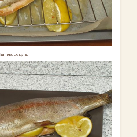
 lămâia coaptă.