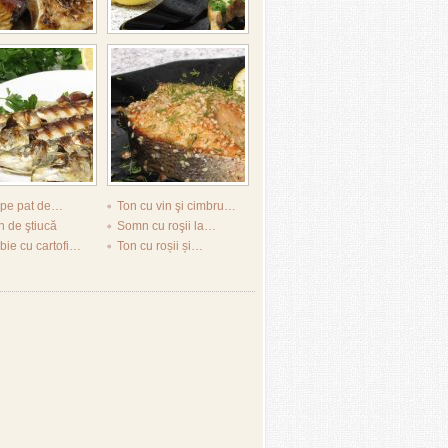
 pe pat de…
Ton cu vin şi cimbru…
 de ştiucă
Somn cu roşii la…
ie cu cartofi…
Ton cu roșii și…