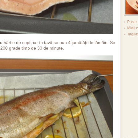
Paste
Midii
Taglia
 hârtie de copt, iar în tavă se pun 4 jumătăţi de lămâie. Se
a 200 grade timp de 30 de minute.