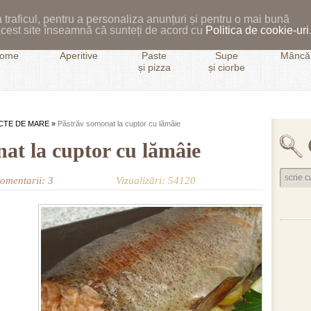
 traficul, pentru a personaliza anunțuri și pentru o mai bună
i acest site înseamnă că sunteți de acord cu
Politica de cookie-uri
ome
Aperitive
Paste
Supe
Mâncăr
și pizza
și ciorbe
UCTE DE MARE
»
Păstrăv somonat la cuptor cu lămâie
at la cuptor cu lămâie
omentarii: 3
Vizualizări: 54120