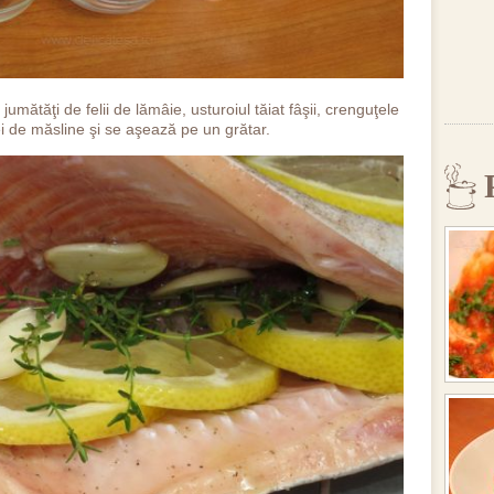
jumătăţi de felii de lămâie, usturoiul tăiat fâşii, crenguţele
i de măsline şi se aşează pe un grătar.