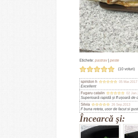
Etichete:
pastrav
|
peste
(10 voturi)
spiridon h
05 Mar.2017
Excellent
Fugaru catalin
02 Jan
Superioară rapidă și ff ușoară de 
Silvia
26 Sep.2013
F buna reteta, usor de facut si gus
Încearcă şi: