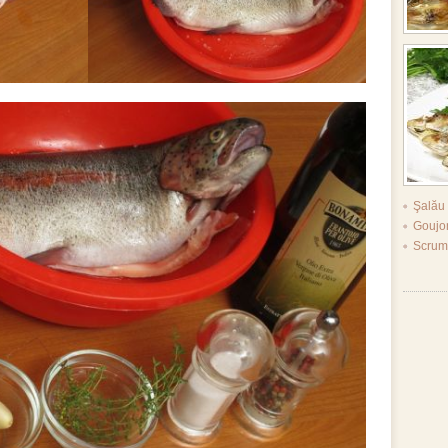
Şalău
Goujon
Scrumb