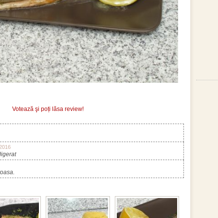
Votează şi poți lăsa review!
.2016
digerat
toasa.