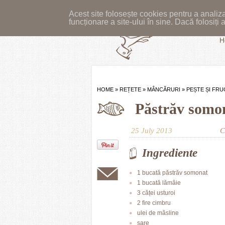
Acest site folosește cookies pentru a analiza
funcționare a site-ului în sine. Dacă folosiț
H
HOME
»
REȚETE
»
MÂNCĂRURI
»
PEȘTE ȘI FR
Păstrăv somon
25 July 2013
C
Ingrediente
1 bucată păstrăv somonat
1 bucată lămâie
3 căței usturoi
2 fire cimbru
ulei de măsline
sare