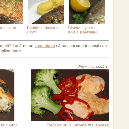
u susan la
Păstrăv cu cimbru la
Păstrăv la grill cu
cuptor
lămâie şi pătrunjel
reţetă? Lasă-ne un
comentariu
să ne spui cum ţi-a ieşit sau
uplimentare.
Rețeta mai nouă
 la cuptor
Piept de pui cu arome thailandeze