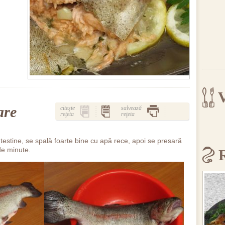
V
are
citeşte
salvează
reţeta
reţeta
intestine, se spală foarte bine cu apă rece, apoi se presară
de minute.