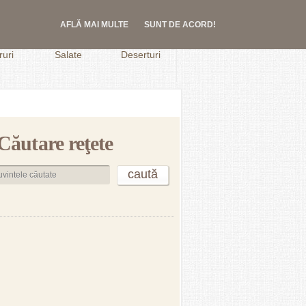
AFLĂ MAI MULTE
SUNT DE ACORD!
.
uri
Salate
Deserturi
Căutare reţete