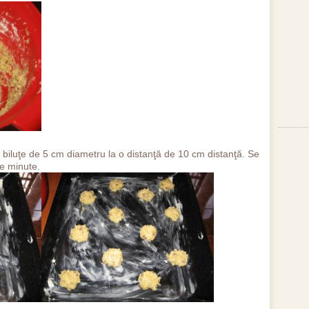
 biluţe de 5 cm diametru la o distanţă de 10 cm distanţă. Se
e minute.