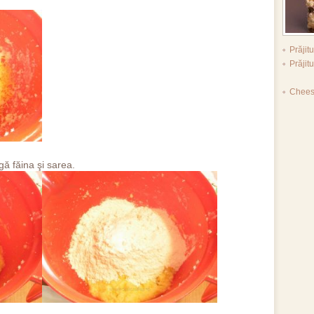
Prăji
Prăjit
Chees
ă făina şi sarea.