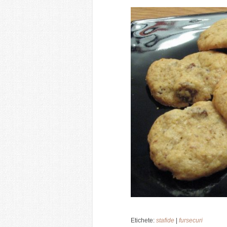
Etichete:
stafide
|
fursecuri