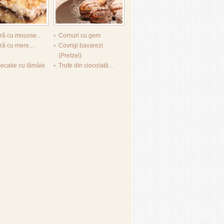
tură cu mousse…
Cornuri cu gem
ură cu mere…
Covrigi bavarezi
(Pretzel)
ecake cu lămâie
Trufe din ciocolată…