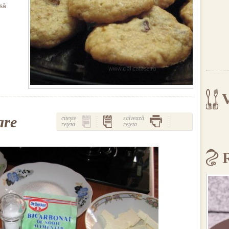
 să
V
are
citeşte
salvează
reţeta
reţeta