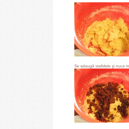
Se adaugă stafidele şi nuca m