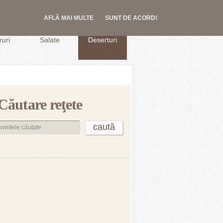
AFLĂ MAI MULTE
SUNT DE ACORD!
.
uri
Salate
Deserturi
Căutare reţete