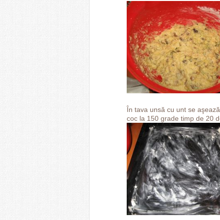
În tava unsă cu unt se aşează
coc la 150 grade timp de 20 d