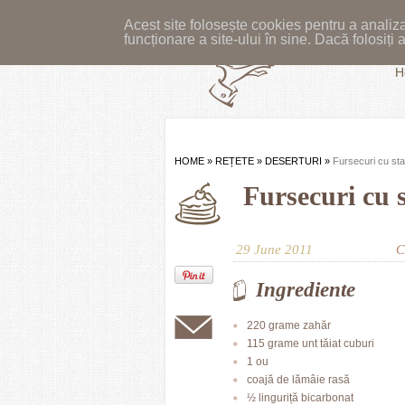
Acest site folosește cookies pentru a analiza
funcționare a site-ului în sine. Dacă folosiț
H
HOME
»
REȚETE
»
DESERTURI
»
Fursecuri cu sta
Fursecuri cu s
29 June 2011
C
Ingrediente
220 grame zahăr
115 grame unt tăiat cuburi
1 ou
coajă de lămâie rasă
½ linguriță bicarbonat