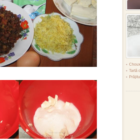
Choux
Tartă 
Prăjitu