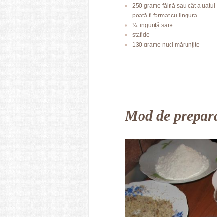
250 grame făină sau cât aluatul
poată fi format cu lingura
¼ linguriță sare
stafide
130 grame nuci mărunţite
Mod de prepar