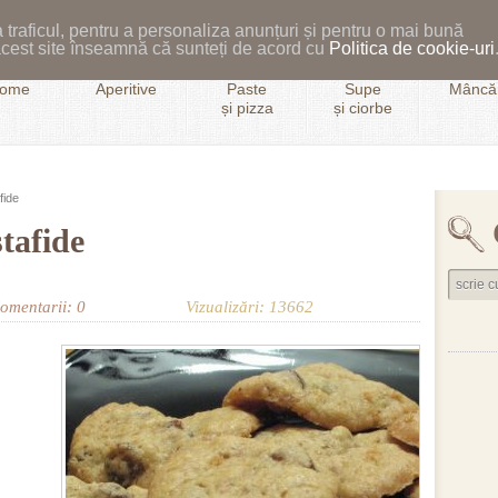
 traficul, pentru a personaliza anunțuri și pentru o mai bună
i acest site înseamnă că sunteți de acord cu
Politica de cookie-uri
ome
Aperitive
Paste
Supe
Mâncăr
și pizza
și ciorbe
fide
tafide
omentarii: 0
Vizualizări: 13662