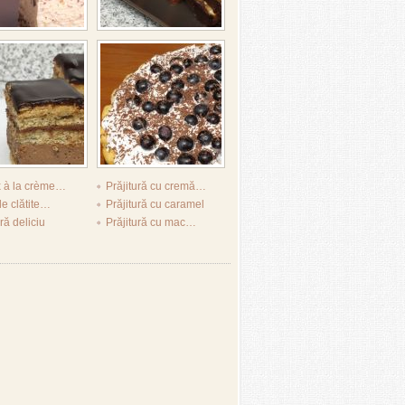
 à la crème…
Prăjitură cu cremă…
de clătite…
Prăjitură cu caramel
ră deliciu
Prăjitură cu mac…