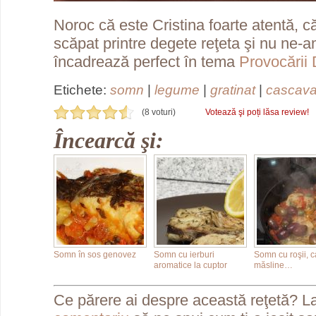
Noroc că este Cristina foarte atentă, că a
scăpat printre degete reţeta şi nu ne-
încadrează perfect în tema
Provocării
Etichete:
somn
|
legume
|
gratinat
|
cascava
(8 voturi)
Votează şi poți lăsa review!
Încearcă şi:
Somn în sos genovez
Somn cu ierburi
Somn cu roşii, c
aromatice la cuptor
măsline…
Ce părere ai despre această reţetă? L