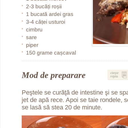
2-3 bucăți roșii
1 bucată ardei gras
3-4 căței usturoi
cimbru
sare
piper
150 grame cașcaval
Mod de preparare
citeşte
reţeta
Peştele se curăţă de intestine şi se sp
jet de apă rece. Apoi se taie rondele, 
se lasă să stea 20 de minute.