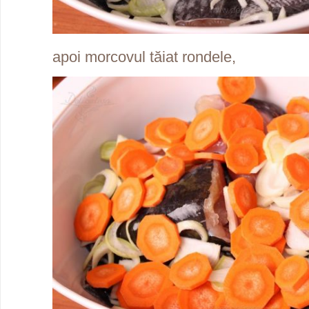
apoi morcovul tăiat rondele,