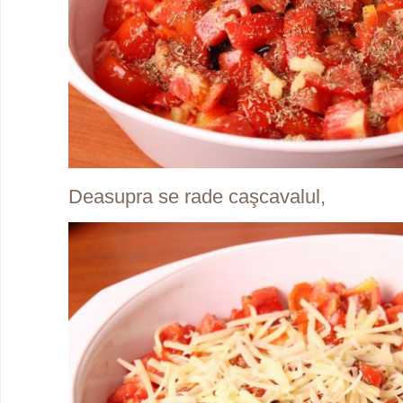
Deasupra se rade caşcavalul,