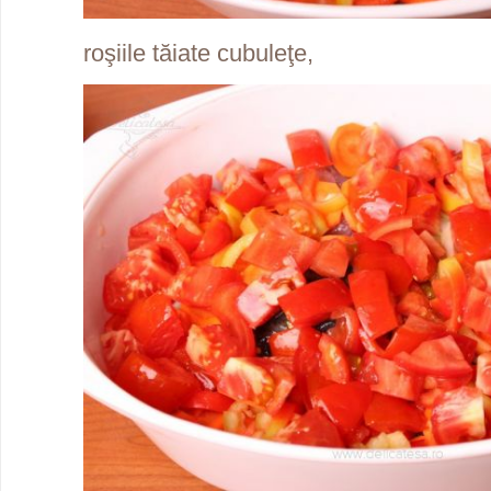
roşiile tăiate cubuleţe,