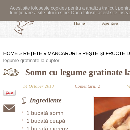
Acest site folosește cookies pentru a analiza traficul, pent
funcționare a site-ului în sine. Dacă folosiți acest site în
Home
Aperitive
HOME
»
REȚETE
»
MÂNCĂRURI
»
PEȘTE ȘI FRUCTE 
legume gratinate la cuptor
Somn cu legume gratinate l
14 October 2013
Comentarii: 2
V
Ingrediente
1 bucată somn
1 bucată ceapă
1 bucată morcov