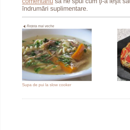
comentariu
să ne spui cum ţi-a ieşit s
îndrumări suplimentare.
Rețeta mai veche
Supa de pui la slow cooker