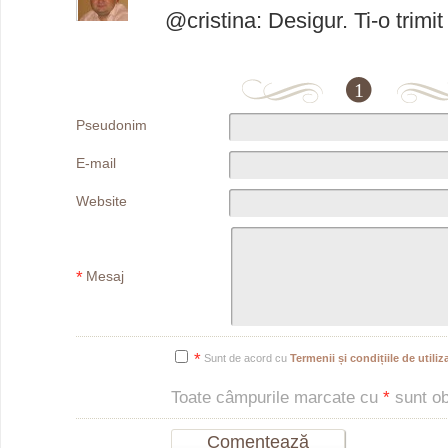
@cristina: Desigur. Ti-o trimi
1
Pseudonim
E-mail
Website
*
Mesaj
*
Sunt de acord cu
Termenii și condițiile de utiliza
Toate câmpurile marcate cu
*
sunt obl