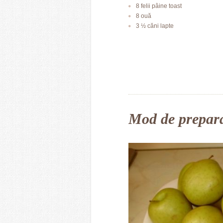
8 felii pâine toast
8 ouă
3 ½ căni lapte
Mod de prepar