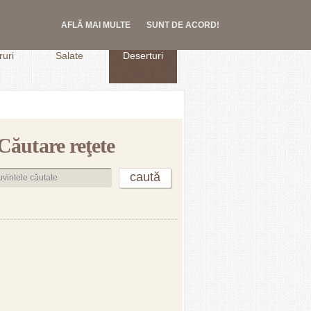
AFLĂ MAI MULTE
SUNT DE ACORD!
.
uri
Salate
Deserturi
Căutare reţete