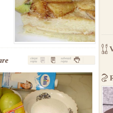
V
are
citeşte
salvează
reţeta
reţeta