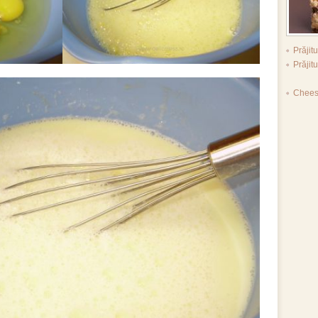
Prăji
Prăjit
Chees