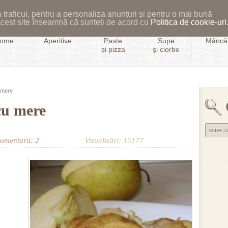
 traficul, pentru a personaliza anunțuri și pentru o mai bună
i acest site înseamnă că sunteți de acord cu
Politica de cookie-uri
ome
Aperitive
Paste
Supe
Mâncăr
și pizza
și ciorbe
 mere
cu mere
omentarii: 2
Vizualizări: 15177