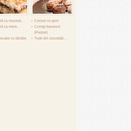
tură cu mousse…
Cornuri cu gem
ură cu mere…
Covrigi bavarezi
(Pretzel)
ecake cu lămâie
Trufe din ciocolată…