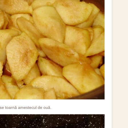
ă se toarnă amestecul de ouă.