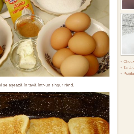
Choux
Tartă 
Prăjitu
i se aşează în tavă într-un singur rând.