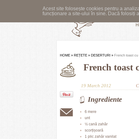
Acest site folosește cookies pentru a analiza
funcționare a site-ului în sine. Dacă folosiț
H
HOME
»
REȚETE
»
DESERTURI
»
French toast cu
French toast 
19 March 2012
C
Ingrediente
6 mere
unt
½ cană zahăr
scorțișoară
1 plic zahăr vanilat