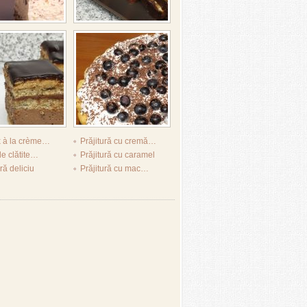
 à la crème…
Prăjitură cu cremă…
de clătite…
Prăjitură cu caramel
ră deliciu
Prăjitură cu mac…