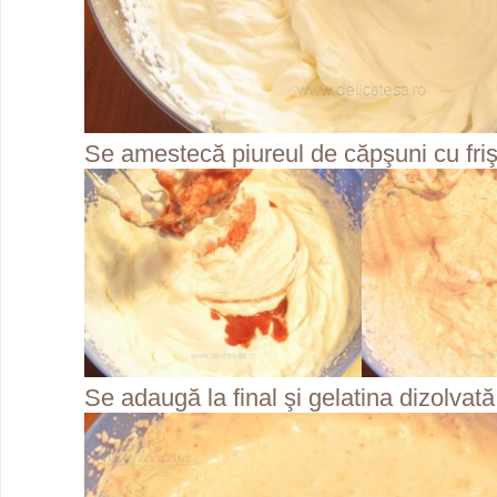
Se amestecă piureul de căpşuni cu friş
Se adaugă la final şi gelatina dizolva