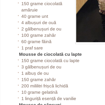
150 grame ciocolată
amăruie
40 grame unt
4 albușuri de ouă
2 gălbenușuri de ou
100 grame zahăr
60 grame făină
1 praf sare
Mousse de ciocolată cu lapte
150 grame ciocolată cu lapte
3 gălbenușuri de ou
1 albuș de ou
150 grame zahăr
200 mililitri frișcă lichidă
10 grame gelatină
1 linguriță esență de vanilie
Mousse de căpşuni