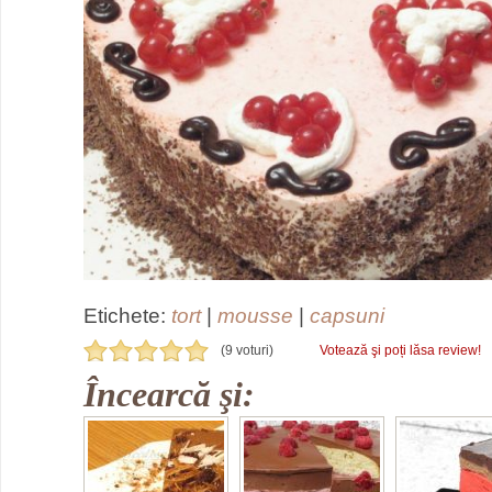
Etichete:
tort
|
mousse
|
capsuni
(9 voturi)
Votează şi poți lăsa review!
Încearcă şi: