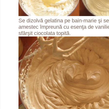
Se dizolvă gelatina pe bain-marie şi s
amestec împreună cu esenţa de vanili
sfârşit ciocolata topită.