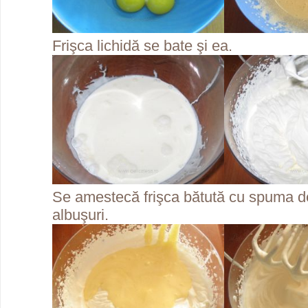
Frişca lichidă se bate şi ea.
Se amestecă frişca bătută cu spuma de
albuşuri.