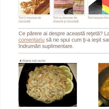
Tort 3 mousse de
Tort cu mousse de
Tort mousse tric
ciocolată
zmeură şi ciocolată
Ce părere ai despre această reţetă? L
comentariu
să ne spui cum ţi-a ieşit s
îndrumări suplimentare.
Rețeta mai veche