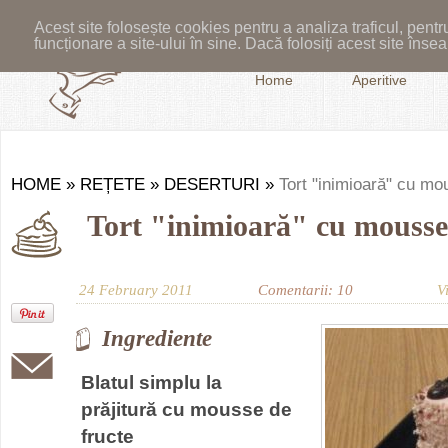
Acest site folosește cookies pentru a analiza traficul, pent
funcționare a site-ului în sine. Dacă folosiți acest site în
Home
Aperitive
HOME
»
REȚETE
»
DESERTURI
»
Tort "inimioară" cu m
Tort "inimioară" cu mousse
24 February 2011
Comentarii: 10
V
Ingrediente
Blatul simplu la
prăjitură cu mousse de
fructe