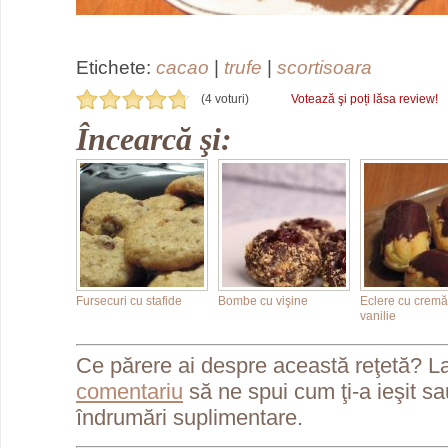
Etichete:
cacao
|
trufe
|
scortisoara
(4 voturi)
Votează şi poți lăsa review!
Încearcă şi:
Fursecuri cu stafide
Bombe cu vişine
Eclere cu cremă
vanilie
Ce părere ai despre această reţetă? L
comentariu
să ne spui cum ţi-a ieşit s
îndrumări suplimentare.