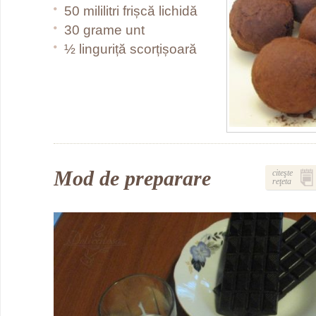
50 mililitri frișcă lichidă
30 grame unt
½ linguriță scorțișoară
Mod de preparare
citeşte
reţeta