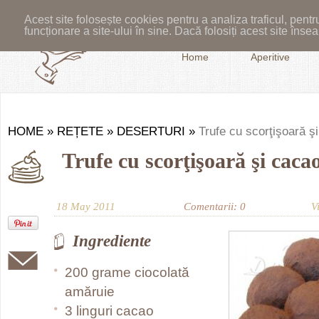
Acest site folosește cookies pentru a analiza traficul, pent
funcționare a site-ului în sine. Dacă folosiți acest site în
Home
Aperitive
HOME
»
REȚETE
»
DESERTURI
»
Trufe cu scorţişoară ş
Trufe cu scorţişoară şi caca
18 May 2011
Comentarii: 0
V
Ingrediente
200 grame ciocolată
amăruie
3 linguri cacao