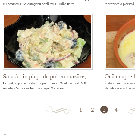
cu pesmetul. Se omogenizează totul. Ouăle fierte…
reprezintă o plăcint
Salată din piept de pui cu mazăre,…
Ouă coapte l
Pieptul de pui se fierbe în apă cu sare. Ouăle se fierb 5-6
În două vase termore
minute. Cartofii se fierb în coajă. Mazărea…
Se întinde untul pe 
1
2
3
4