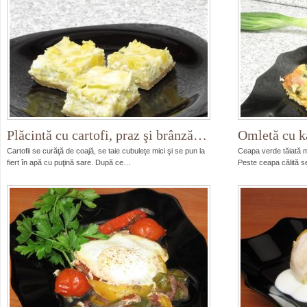
Plăcintă cu cartofi, praz şi brânză…
Omletă cu ka
Cartofii se curăţă de coajă, se taie cubuleţe mici şi se pun la
Ceapa verde tăiată mă
fiert în apă cu puţină sare. După ce…
Peste ceapa călită s