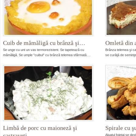
Cuib de mămăligă cu brânză şi…
Omletă din 
Se unge cu unt un vas termorezistent. Se tapetează cu
Brânza telemea şi ca
mămăligă. Se umple "cuibul" cu brânză telemea sfărmată.…
se curăţă de seminţe
Limbă de porc cu maioneză şi
Spirale cu ş
castraveţi…
Aluatul foietaj se d