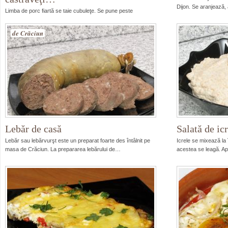
Dijon. Se aranjează, 
Limba de porc fiartă se taie cubuleţe. Se pune peste
maioneză. Se adaugă castraveţii muraţi tăiaţi cuburi,…
de Crăciun
Lebăr de casă
Salată de ic
Lebăr sau lebărvurşt este un preparat foarte des întâlnit pe
Icrele se mixează la 
masa de Crăciun. La prepararea lebărului de…
acestea se leagă. Ap