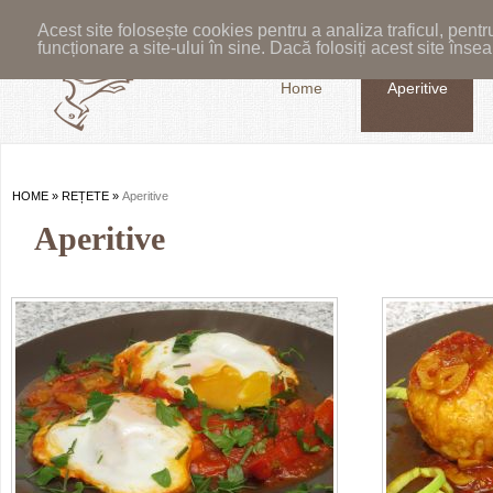
Acest site folosește cookies pentru a analiza traficul, pent
funcționare a site-ului în sine. Dacă folosiți acest site în
Home
Aperitive
HOME
»
REȚETE
»
Aperitive
Aperitive