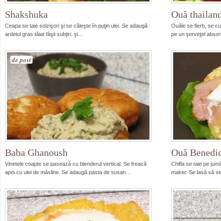
Shakshuka
Ouă thailan
Ceapa se taie solzişori şi se căleşte în puţin ulei. Se adaugă
Ouăle se fierb, se cu
ardeiul gras tăiat fâşii subţiri. şi…
pe un şerveţel abso
de post
Baba Ghanoush
Ouă Benedic
Vinetele coapte se pasează cu blenderul vertical. Se freacă
Chifla se taie pe jum
apoi cu ulei de măsline. Se adaugă pasta de susan…
maker. Se lasă să 