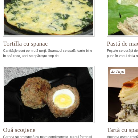
Tortilla cu spanac
Pastă de ma
Cantităţile sunt pentru 2 porţii. Spanacul se spală foarte bine
Peştele se curăţă de
în apă rece, apoi se opăreşte timp de…
pune în vasul de la
de Paşti
Ouă scoţiene
Tartă cu spa
Carnea se amestecă cu toate condimentele, cu oul întreg şi
Aceasta este o reţetă 