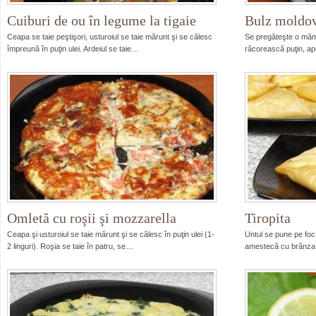
Cuiburi de ou în legume la tigaie
Bulz moldo
Ceapa se taie peştişori, usturoiul se taie mărunt şi se călesc
Se pregăteşte o mămă
împreună în puţin ulei. Ardeiul se taie…
răcorească puţin, ap
Omletă cu roşii şi mozzarella
Tiropita
Ceapa şi usturoiul se taie mărunt şi se călesc în puţin ulei (1-
Untul se pune pe foc
2 linguri). Roşia se taie în patru, se…
amestecă cu brânza 