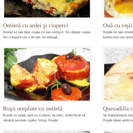
Omletă cu ardei şi ciuperci
Ouă cu roşii
Ardeiul se taie fâşii, ceapa se taie solzişori. Se căleşte ceapa
Roşiile se taie ronde
într-o lingură sau 2 de ulei. Se adaugă…
fundul unui vas term
Roşii umplute cu omletă
Quesadilla c
Roşiile se spală, apoi se scobesc de miez, astfel încât să
Se îndepărtează miezu
rămână peretele roşiilor, întreg. Roşiile…
Roşiile tăiate astfe