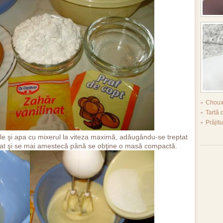
Choux
Tartă 
Prăjitu
e şi apa cu mixerul la viteza maximă, adăugându-se treptat
ilat şi se mai amestecă până se obţine o masă compactă.