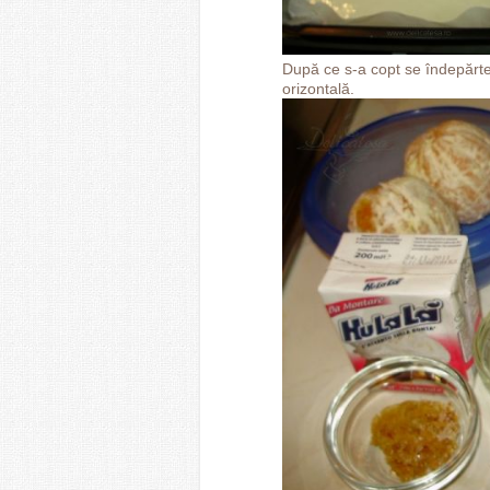
După ce s-a copt se îndepărtea
orizontală.