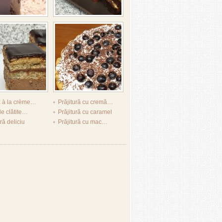
 à la crème…
Prăjitură cu cremă…
de clătite…
Prăjitură cu caramel
ră deliciu
Prăjitură cu mac…