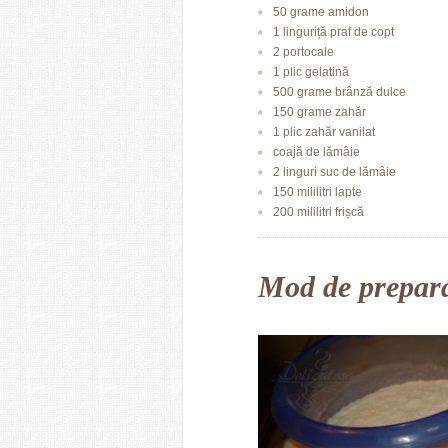
50 grame amidon
1 linguriță praf de copt
2 portocale
1 plic gelatină
500 grame brânză dulce
150 grame zahăr
1 plic zahăr vanilat
coajă de lămâie
2 linguri suc de lămâie
150 mililitri lapte
200 mililitri frișcă
Mod de prepar