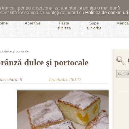
 traficul, pentru a personaliza anunțuri și pentru o mai bună
i acest site înseamnă că sunteți de acord cu
Politica de cookie-uri
ome
Aperitive
Paste
Supe
Mâncăr
și pizza
și ciorbe
nză dulce şi portocale
brânză dulce şi portocale
omentarii: 9
Vizualizări: 36132