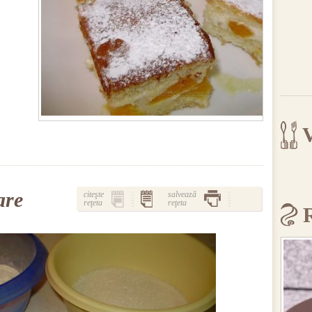
V
are
citeşte
salvează
reţeta
reţeta