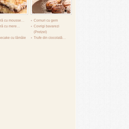
tură cu mousse…
Cornuri cu gem
ură cu mere…
Covrigi bavarezi
(Pretzel)
ecake cu lămâie
Trufe din ciocolată…