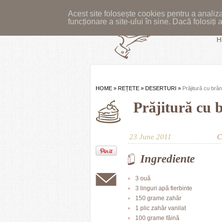
Acest site folosește cookies pentru a analiza
funcționare a site-ului în sine. Dacă folosiț
H
HOME
»
REȚETE
»
DESERTURI
»
Prăjitură cu brâ
Prăjitură cu 
23 June 2011
C
Ingrediente
3 ouă
3 linguri apă fierbinte
150 grame zahăr
1 plic zahăr vanilat
100 grame făină