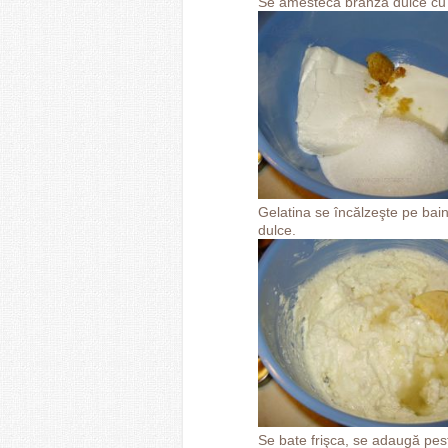
Se amestecă brânza dulce cu 1
Gelatina se încălzeşte pe bai
dulce.
Se bate frişca, se adaugă pes