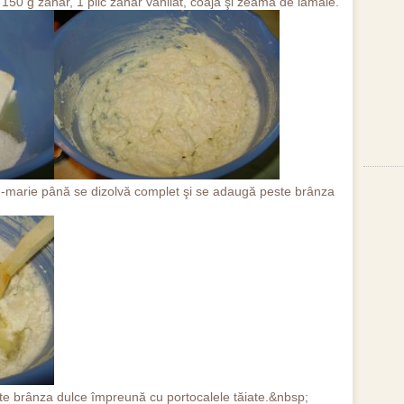
50 g zahăr, 1 plic zahăr vanilat, coaja şi zeama de lămâie.
n-marie până se dizolvă complet şi se adaugă peste brânza
te brânza dulce împreună cu portocalele tăiate.&nbsp;