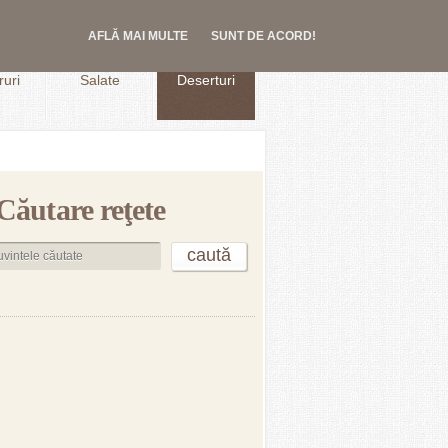
AFLĂ MAI MULTE
SUNT DE ACORD!
.
uri
Salate
Deserturi
Căutare reţete