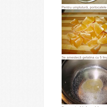
Pentru umplutură, portocalele s
Se amestecă gelatina cu 5 ling