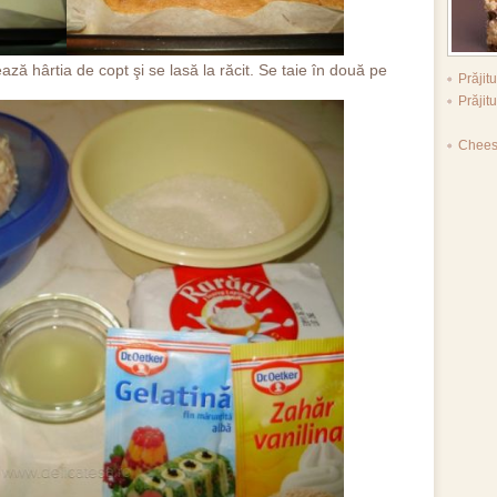
ză hârtia de copt şi se lasă la răcit. Se taie în două pe
Prăji
Prăjit
Chees