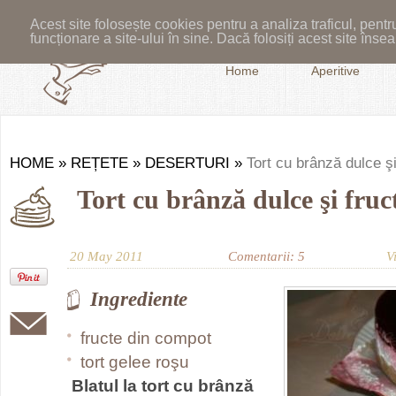
Acest site folosește cookies pentru a analiza traficul, pent
funcționare a site-ului în sine. Dacă folosiți acest site în
Home
Aperitive
HOME
»
REȚETE
»
DESERTURI
»
Tort cu brânză dulce şi
Tort cu brânză dulce şi fruc
20 May 2011
Comentarii: 5
V
Ingrediente
fructe din compot
tort gelee roşu
Blatul la tort cu brânză