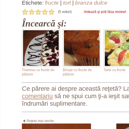
Etichete:
fructe
|
tort
|
branza dulce
(5 voturi)
Votează şi poți lăsa review!
Încearcă şi:
Tiramisu cu fructe de
Brioşe cu fructe de
Tarte cu fructe
pădure
pădure
Ce părere ai despre această reţetă? L
comentariu
să ne spui cum ţi-a ieşit s
îndrumări suplimentare.
Rețeta mai veche