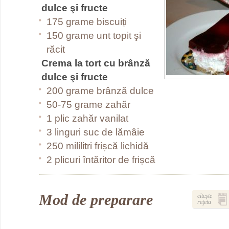
dulce şi fructe
175 grame biscuiți
150 grame unt topit şi
răcit
Crema la tort cu brânză
dulce şi fructe
200 grame brânză dulce
50-75 grame zahăr
1 plic zahăr vanilat
3 linguri suc de lămâie
250 mililitri frișcă lichidă
2 plicuri întăritor de frișcă
Mod de preparare
citeşte
reţeta