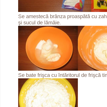
Se amestecă brânza proaspătă cu zahăr
şi sucul de lămâie.
Se bate frişca cu întăritorul de frişcă 