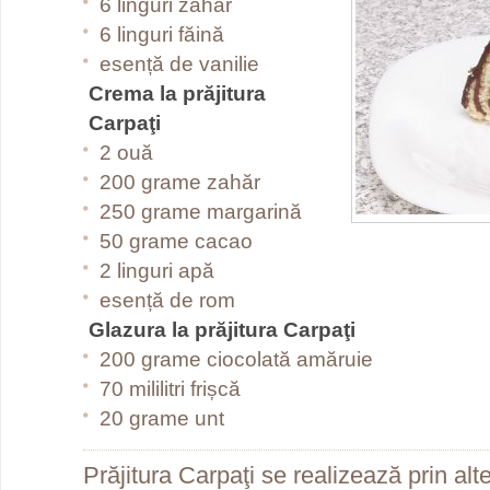
6 linguri zahăr
6 linguri făină
esență de vanilie
Crema la prăjitura
Carpaţi
2 ouă
200 grame zahăr
250 grame margarină
50 grame cacao
2 linguri apă
esență de rom
Glazura la prăjitura Carpaţi
200 grame ciocolată amăruie
70 mililitri frișcă
20 grame unt
Prăjitura Carpaţi se realizează prin alt