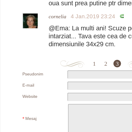
oua sunt prea putine ptr dime
4 Jan.2019 23:24
cornelia
@Ema: La multi ani! Scuze p
intarziat... Tava este cea de c
dimensiunile 34x29 cm.
1
2
3
Pseudonim
E-mail
Website
*
Mesaj