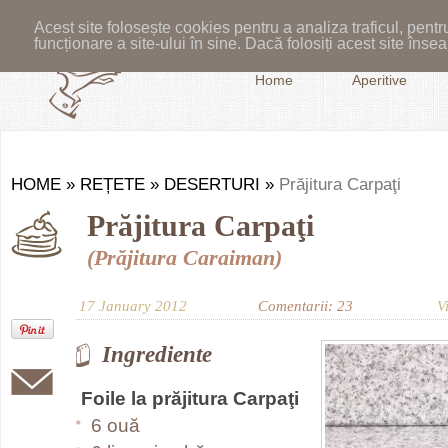
Acest site folosește cookies pentru a analiza traficul, pent
funcționare a site-ului în sine. Dacă folosiți acest site în
Home
Aperitive
HOME
»
REȚETE
»
DESERTURI
»
Prăjitura Carpaţi
Prăjitura Carpaţi
(Prăjitura Caraiman)
17 January 2012
Comentarii: 23
V
Ingrediente
Foile la prăjitura Carpaţi
6 ouă