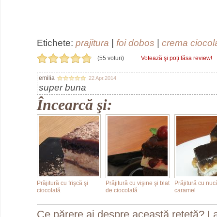
Etichete:
prajitura
|
foi dobos
|
crema ciocol
(55 voturi)
Votează şi poți lăsa review!
emilia
22 Apr.2014
super buna
Încearcă şi:
Prăjitură cu frişcă şi
Prăjitură cu vişine şi blat
Prăjitură cu nuc
ciocolată
de ciocolată
caramel
Ce părere ai despre această reţetă? L